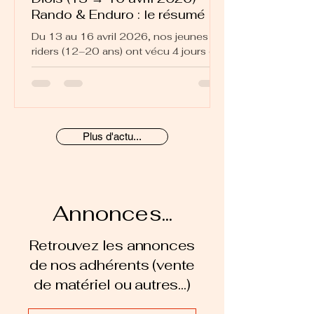
Rando & Enduro : le résumé
Du 13 au 16 avril 2026, nos jeunes
riders (12–20 ans) ont vécu 4 jours de
VTT rando / enduro dans le Diois. Un
stage complet, entre découverte de
sentiers, progression technique et
vraie vie de groupe...
Plus d'actu...
Annonces...
Retrouvez les annonces
de nos adhérents (vente
de matériel ou autres...)